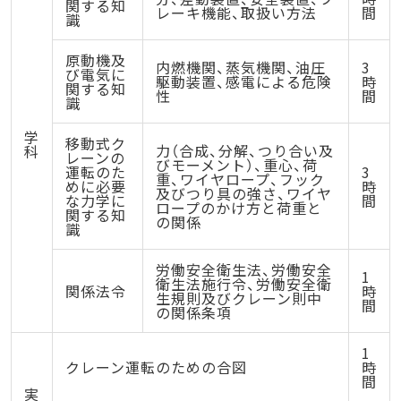
関する知
レーキ機能、取扱い方法
間
識
原動機及
内燃機関、蒸気機関、油圧
3
び電気に
駆動装置、感電による危険
時
関する知
性
間
識
学
移動式ク
力（合成、分解、つり合い及
科
レーンの
びモーメント）、重心、荷
運転のた
3
重、ワイヤロープ、フック
めに必要
時
及びつり具の強さ、ワイヤ
な力学に
間
ロープのかけ方と荷重と
関する知
の関係
識
労働安全衛生法、労働安全
1
衛生法施行令、労働安全衛
関係法令
時
生規則及びクレーン則中
間
の関係条項
1
クレーン運転のための合図
時
間
実