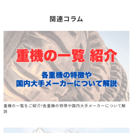
関連コラム
フォークリフト運転業務従事者安全衛生教育
重機の一覧をご紹介！各重機の特徴や国内大手メーカーについて解
説
不整地運搬車の運転の業務に係る特別教育
ジャッキ式つり上げ機械の調整又は運転の業務に係る特別教育