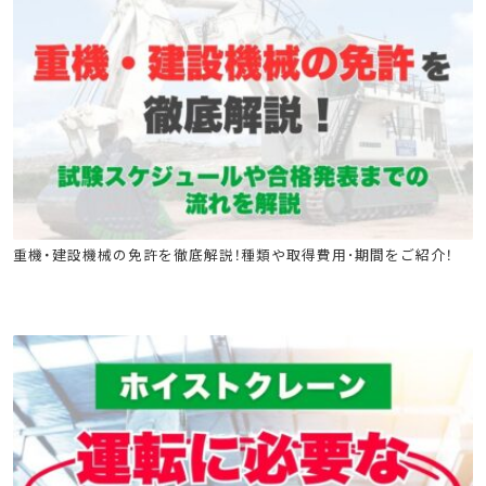
クレーン安全教育
ショベルローダー等の運転の業務に係る特別教育
ゴンドラ取扱い業務特別教育
巻上げ機の運転の業務に係る特別教育
移動式クレーンの運転特別教育
移動式クレーン運転士安全衛生教育
フォークリフト
高所作業車
クレーン
ローラー特別教育
小型車両特別教育
フォークリフト運転業務従事者安全衛生教育
重機・建設機械の免許を徹底解説！種類や取得費用･期間をご紹介！
ジャッキ式つり上げ機械の調整又は運転の業務に係る特別教育
クレーン安全教育
ショベルローダー等の運転の業務に係る特別教育
ゴンドラ取扱い業務特別教育
巻上げ機の運転の業務に係る特別教育
移動式クレーンの運転特別教育
移動式クレーン運転士安全衛生教育
フォークリフト
玉掛け特別教育
玉掛け安全教育
高所作業車
クレーン
ローラー特別教育
小型車両特別教育