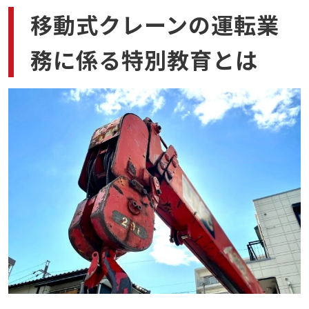
会場に行かずに受講できる
移動式クレーンの運転業
スマートフォンがあれば受講できる
近くに受講会場がない場合に便利
務に係る特別教育とは
自分のペースで勉強できる
オンライン講座を選ぶポイント
顔認証ができる
質問に答えてもらえる
教材が早めに届く
まとめ