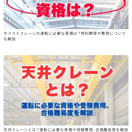
クレーン安全教育
巻上げ機の運転の業務に係る特別教育
ホイストクレーンの運転に必要な資格は？特別教育や費用について
も解説
移動式クレーンの運転特別教育
移動式クレーン運転士安全衛生教育
クレーン
クレーン安全教育
移動式クレーンの運転特別教育
天井クレーンとは？運転に必要な資格や受験費用、合格難易度を解説