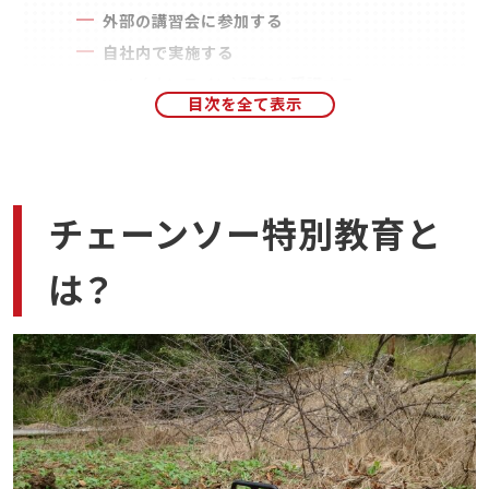
外部の講習会に参加する
自社内で実施する
Web（オンライン）講座を受講する
Web（オンライン）講座ならCIC日本建設情報セン
ターがおすすめ
丁寧で分かりやすい講義を受講できる
受講者個々にアカウントを発行
チェーンソー特別教育と
受講確認には顔認証システムを採用
分かりやすい実技サポート動画が手に入る
は？
修了後には修了証の発行に対応
まとめ