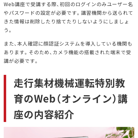
Web講座で受講する際、初回のログインのみユーザー名
やパスワードの設定が必要です。講習機関から送られて
きた情報は削除したり捨てたりしないようにしましょ
う。
また、本人確認に顔認証システムを導入している機関も
あります。そのため、カメラ機能の搭載された端末で受
講が必要です。
走行集材機械運転特別教
育のWeb（オンライン）講
座の内容紹介