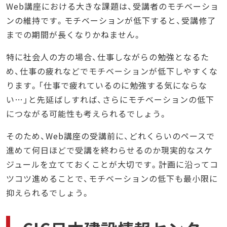
Web講座における大きな課題は、受講者のモチベーショ
ンの維持です。モチベーションが低下すると、受講修了
までの期間が長くなりかねません。
特に社会人の方の場合、仕事しながらの勉強となるた
め、仕事の疲れなどでモチベーションが低下しやすくな
ります。「仕事で疲れているのに勉強する気にならな
い…」と先延ばしすれば、さらにモチベーションの低下
につながる可能性も考えられるでしょう。
そのため、Web講座の受講前に、どれくらいのペースで
進めて何日ほどで受講を終わらせるのか現実的なスケ
ジュールを立てておくことが大切です。計画に沿ってコ
ツコツ進めることで、モチベーションの低下も最小限に
抑えられるでしょう。