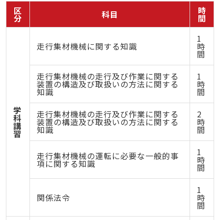
区
時
科目
分
間
1
走行集材機械に関する知識
時
間
走行集材機械の走行及び作業に関する
1
装置の構造及び取扱いの方法に関する
時
知識
間
学
走行集材機械の走行及び作業に関する
2
科
装置の構造及び取扱いの方法に関する
時
講
知識
間
習
1
走行集材機械の運転に必要な一般的事
時
項に関する知識
間
1
関係法令
時
間