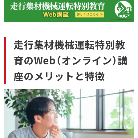
走行集材機械運転特別教
育のWeb（オンライン）講
座のメリットと特徴