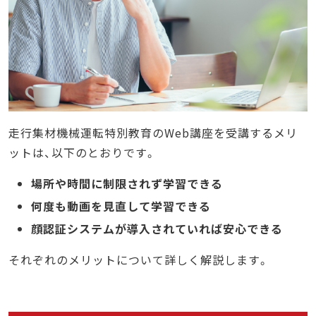
走行集材機械運転特別教育のWeb講座を受講するメリ
ットは、以下のとおりです。
場所や時間に制限されず学習できる
何度も動画を見直して学習できる
顔認証システムが導入されていれば安心できる
それぞれのメリットについて詳しく解説します。