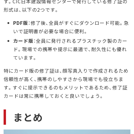
す。CIC日本建設情報センターで発行している修了証の
形式は、以下の2つです。
PDF版
：修了後、全員がすぐにダウンロード可能。急
いで証明書が必要な場合に便利。
カード版
：全員に発行されるプラスチック製のカー
ド。現場での携帯や提示に最適で、耐久性にも優れ
ています。
特にカード版の修了証は、顔写真入りで作成されるため
信頼性が高く、携帯のしやすさから現場でも役立ちま
す。すぐに提示できるのもメリットであるため、修了証
カードは常に携帯しておくと良いでしょう。
まとめ