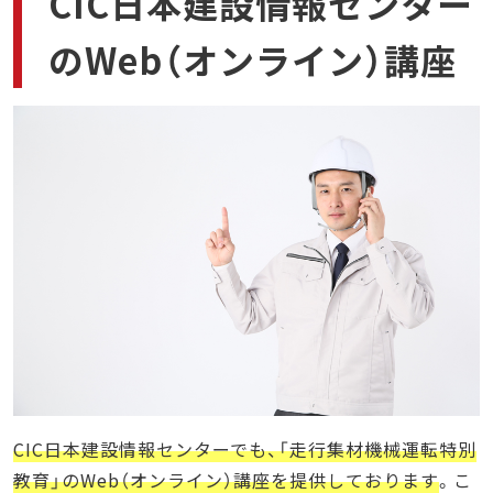
CIC日本建設情報センター
のWeb（オンライン）講座
CIC日本建設情報センターでも、「走行集材機械運転特別
教育」のWeb（オンライン）講座を提供しております
。こ