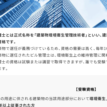
理士とは正式名称を「建築物環境衛生管理技術者」といい、
資格です。
築物で選任が義務づけているため、資格の需要は高く、毎年10
築物に選任されたビル管理士は、環境衛生上の維持管理に関
理士の資格は試験または講習で取得できますが、誰でも受験
ます。
【受験資格】
次の用途に供される建築物の当該用途部分において
環境衛生
2年以上従事された方