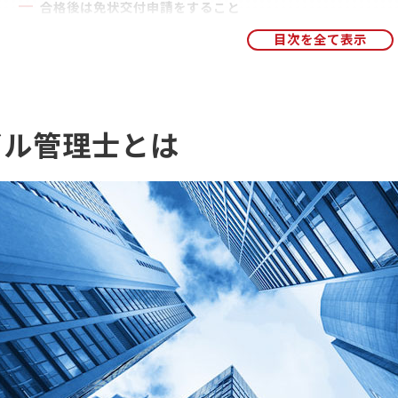
合格後は免状交付申請をすること
免状交付申請に必要なもの
免状の書換え交付
忙しい中で合格するためには
学習計画を立てる
ビル管理士とは
スキマ時間を活用する
資格講座を利用する
まとめ