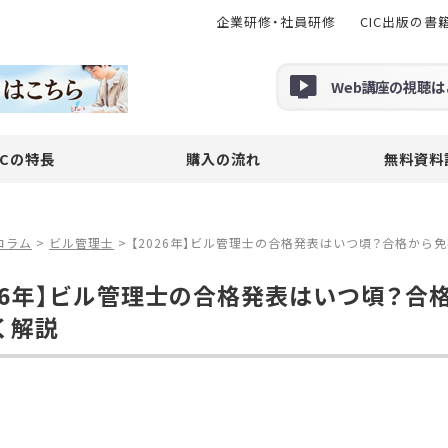
企業研修・社員研修
CIC出版の書
Web
講座の
視聴
は
ICの特長
購入の流れ
無料資料
コラム
>
ビル管理士
>
【2026年】ビル管理士の合格発表はいつ頃？合格から
026年】ビル管理士の合格発表はいつ頃？
く解説