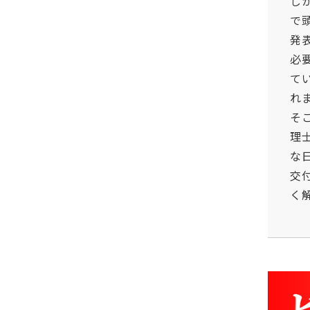
し
で
発
必
て
れ
そ
理
な
交
く