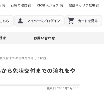
籍
石綿の窓口
CIC職人ジョブ
建設キャリア転職
こちら
マイページ
／ログイン
カート
を見る
請求
お問い合わせ
免状交付までの流れをやさしく解説
合格から免状交付までの流れをや
更新日:2026年6月23日