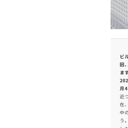
ビ
回
ま
20
月4
近
在
中
う