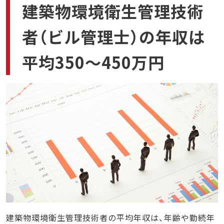
建築物環境衛生管理技術
建築物環境衛生管理技術者（ビル管理士）の今後の
需要と将来性
者（ビル管理士）の年収は
建物が存在する限り需要がある
社会的な関心が高まっている
平均350～450万円
建築物環境衛生管理技術者（ビル管理士）で年収を
上げる方法
資格を活かして転職や昇進を狙う
資格手当や選任手当を狙う
関連資格や上位資格を取得する
まとめ
建築物環境衛生管理技術者の平均年収は、年齢や勤続年