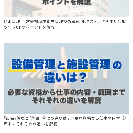
ビル管
ビル管理士(建築物環境衛生管理技術者)の年収は？年代別平均年収
や年収UPのポイントを解説
ビル管
電気工事士
危険物
消防設備士
「設備」管理と「施設」管理の違いは？必要な資格から仕事の内容・範
囲までそれぞれの違いを解説