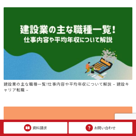
建設キャリア転職
ビル管
電気工事士
危険物
消防設備士
建設業の主な職種一覧！仕事内容や平均年収について解説 – 建設キ
ャリア転職 –
資料請求
お問い合わせ