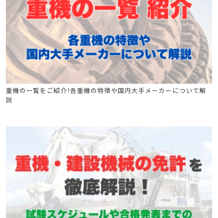
フォークリフト運転業務従事者安全衛生教育
重機の一覧をご紹介！各重機の特徴や国内大手メーカーについて解
説
不整地運搬車の運転の業務に係る特別教育
ジャッキ式つり上げ機械の調整又は運転の業務に係る特別教育
クレーン安全教育
ショベルローダー等の運転の業務に係る特別教育
ゴンドラ取扱い業務特別教育
巻上げ機の運転の業務に係る特別教育
移動式クレーンの運転特別教育
移動式クレーン運転士安全衛生教育
フォークリフト
高所作業車
クレーン
ローラー特別教育
小型車両特別教育