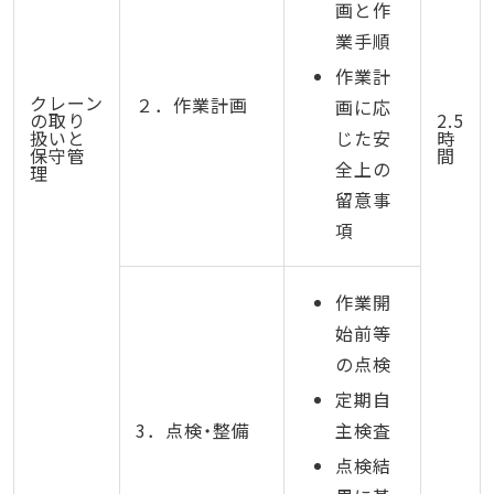
画と作
業手順
作業計
クレーン
２．作業計画
画に応
の取り
2.5
扱いと
じた安
時
保守管
間
全上の
理
留意事
項
作業開
始前等
の点検
定期自
3．点検・整備
主検査
点検結