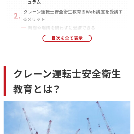
ュラム
クレーン運転士安全衛生教育のWeb講座を受講す
るメリット
時間や場所を問わずに受講できる
自分のペースで受講できる
顔認証システム搭載のWeb講座なら会社の監
視人がいらない
クレーン運転士安全衛生教育のWeb講座を利用す
クレーン運転士安全衛生
る際の注意点
インターネット接続環境とカメラ付きの端末を
教育とは？
準備する必要があります
講義動画の倍速再生はできない
外国人労働者の受講には事業主による日本語理
解力の確認と許可が必要
CIC日本建設情報センターのWeb講座の特徴と受
講の流れ