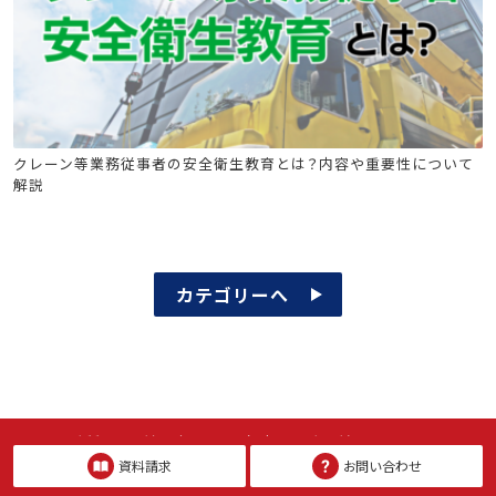
クレーン安全教育
クレーン等業務従事者の安全衛生教育とは？内容や重要性について
解説
カテゴリーへ
ご質問・ご相談などお気軽にご連絡ください
資料請求
お問い合わせ
無料資料請求
お問い合わせ