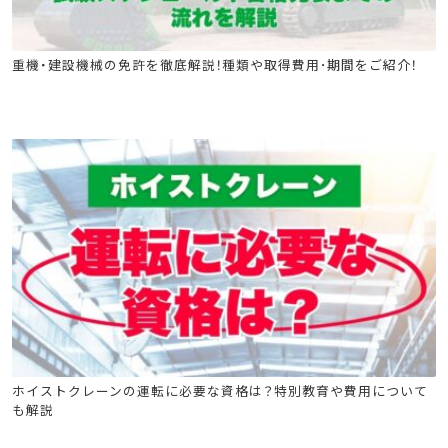
フォークリフト運転業務従事者安全衛生教育
重機・建設機械の免許を徹底解説！種類や取得費用･期間をご紹介！
ジャッキ式つり上げ機械の調整又は運転の業務に係る特別教育
クレーン安全教育
ショベルローダー等の運転の業務に係る特別教育
ゴンドラ取扱い業務特別教育
巻上げ機の運転の業務に係る特別教育
移動式クレーンの運転特別教育
移動式クレーン運転士安全衛生教育
フォークリフト
玉掛け特別教育
玉掛け安全教育
高所作業車
クレーン
ローラー特別教育
小型車両特別教育
クレーン安全教育
巻上げ機の運転の業務に係る特別教育
ホイストクレーンの運転に必要な資格は？特別教育や費用について
も解説
移動式クレーンの運転特別教育
移動式クレーン運転士安全衛生教育