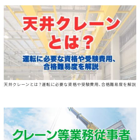
クレーン
クレーン安全教育
移動式クレーンの運転特別教育
天井クレーンとは？運転に必要な資格や受験費用、合格難易度を解説
移動式クレーン運転士安全衛生教育