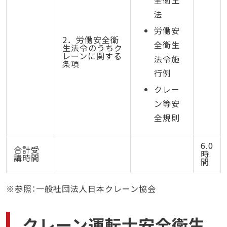
法
労働安
2．労働安全衛
全衛生
生法令のうちク
レーンに関する
法令施
条項
行例
クレー
ン等安
全規則
6.0
合計受
時
講時間
間
※参照：一般社団法人日本クレーン協会
クレーン運転士安全衛生