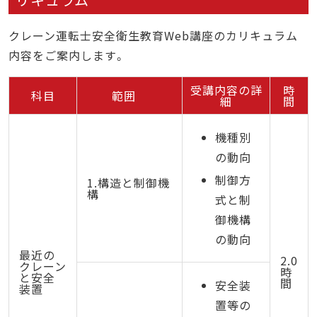
クレーン運転士安全衛生教育Web講座のカリキュラム
内容をご案内します。
受講内容の詳
時
科目
範囲
細
間
機種別
の動向
制御方
1.構造と制御機
構
式と制
御機構
の動向
最近の
2.0
クレーン
時
と安全
間
安全装
装置
置等の