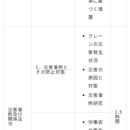
果に基
づく措
置
クレー
ンの災
害発生
状況
1．災害事例と
災害の
その防止対策
原因と
対策
災害事
例研究
災害事
1.5
例及び
時
関係法
間
労働安
令
全衛生