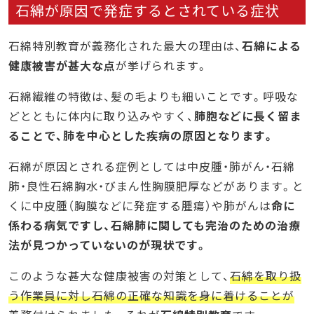
石綿が原因で発症するとされている症状
石綿特別教育が義務化された最大の理由は、
石綿による
健康被害が甚大な点
が挙げられます。
石綿繊維の特徴は、髪の毛よりも細いことです。呼吸な
どとともに体内に取り込みやすく、
肺胞などに長く留ま
ることで、肺を中心とした疾病の原因となります。
石綿が原因とされる症例としては中皮腫・肺がん・石綿
肺・良性石綿胸水・びまん性胸膜肥厚などがあります。と
くに中皮腫（胸膜などに発症する腫瘍）や肺がんは
命に
係わる病気ですし、石綿肺に関しても完治のための治療
法が見つかっていないのが現状です。
このような甚大な健康被害の対策として、
石綿を取り扱
う作業員に対し石綿の正確な知識を身に着けることが