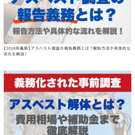
コラム
石綿(アスベスト)関連
【2026年最新】アスベスト調査の報告義務とは？報告方法や具体的な
流れを解説！