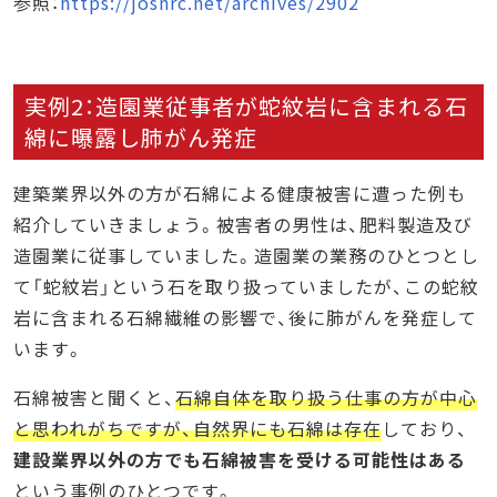
参照：
https://joshrc.net/archives/2902
実例2：造園業従事者が蛇紋岩に含まれる石
綿に曝露し肺がん発症
建築業界以外の方が石綿による健康被害に遭った例も
紹介していきましょう。被害者の男性は、肥料製造及び
造園業に従事していました。造園業の業務のひとつとし
て「蛇紋岩」という石を取り扱っていましたが、この蛇紋
岩に含まれる石綿繊維の影響で、後に肺がんを発症して
います。
石綿被害と聞くと、
石綿自体を取り扱う仕事の方が中心
と思われがちですが、自然界にも石綿は存在
しており、
建設業界以外の方でも石綿被害を受ける可能性はある
という事例のひとつです。