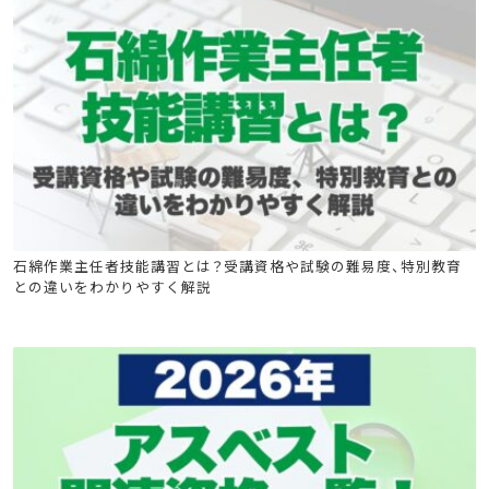
石綿(アスベスト)関連
石綿特別教育
石綿技能講習
石綿作業主任者技能講習とは？受講資格や試験の難易度、特別教育
との違いをわかりやすく解説
建築物石綿含有建材調査者講習