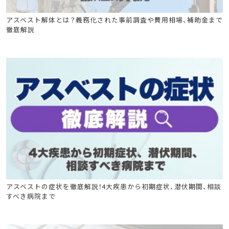
石綿(アスベスト)関連
アスベスト解体とは？義務化された事前調査や費用相場、補助金まで
徹底解説
石綿(アスベスト)関連
アスベストの症状を徹底解説！4大疾患から初期症状、潜伏期間、相談
すべき病院まで