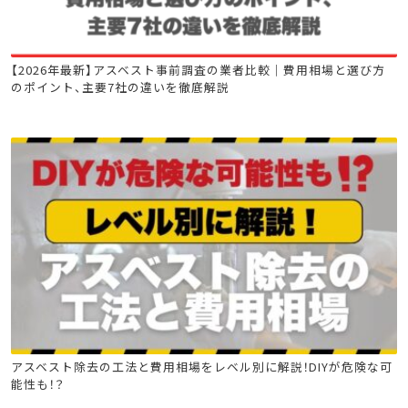
石綿(アスベスト)関連
【2026年最新】アスベスト事前調査の業者比較｜費用相場と選び方
のポイント、主要7社の違いを徹底解説
石綿(アスベスト)関連
アスベスト除去の工法と費用相場をレベル別に解説！DIYが危険な可
能性も！？