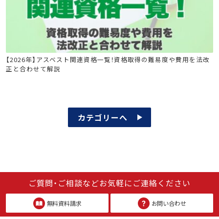
石綿(アスベスト)関連
石綿特別教育
石綿技能講習
【2026年】アスベスト関連資格一覧！資格取得の難易度や費用を法改
正と合わせて解説
建築物石綿含有建材調査者講習
カテゴリーへ
ご質問・ご相談などお気軽にご連絡ください
無料資料請求
お問い合わせ