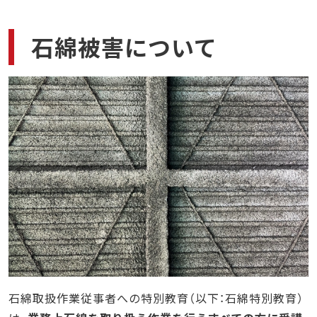
Web（オンライン）講座での特別教育ならCIC
まとめ
石綿被害について
石綿取扱作業従事者への特別教育（以下：石綿特別教育）