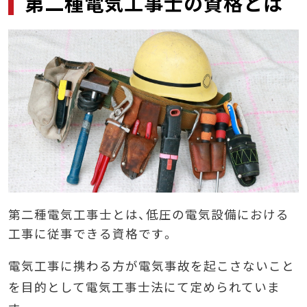
第二種電気工事士の資格とは
ポイント②資格を活かせる業界に転職する
ポイント③他の資格も取得して転職する
資格取得をして転職を成功させよう
まとめ
第二種電気工事士とは、低圧の電気設備における
工事に従事できる資格です。
電気工事に携わる方が電気事故を起こさないこと
を目的として電気工事士法にて定められていま