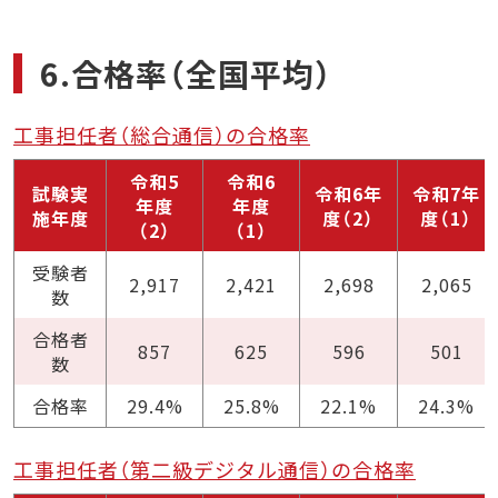
6.合格率（全国平均）
工事担任者（総合通信）の合格率
令和5
令和6
試験実
令和6年
令和7年
年度
年度
施年度
度（2）
度（1）
（2）
（1）
受験者
2,917
2,421
2,698
2,065
数
合格者
857
625
596
501
数
合格率
29.4%
25.8%
22.1%
24.3%
工事担任者（第二級デジタル通信）の合格率