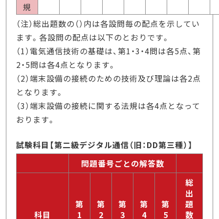
規
（注）総出題数の（）内は各設問毎の配点を示してい
ます。各設問の配点は以下のとおりです。
（1）電気通信技術の基礎は、第1・3・4問は各5点、第
2・5問は各4点となります。
（2）端末設備の接続のための技術及び理論は各2点
となります。
（3）端末設備の接続に関する法規は各4点となって
おります。
試験科目【第二級デジタル通信（旧：DD第三種）】
問題番号ごとの解答数
総
出
第
第
第
第
第
題
科目
1
2
3
4
5
数