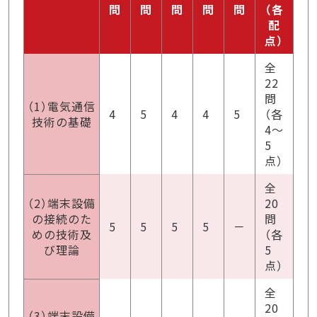
問
問
問
問
問
（各
配
点）
全
22
問
（1）電気通信
4
5
4
4
5
（各
技術の基礎
4～
5
点）
全
（2）端末設備
20
の接続のた
問
5
5
5
5
－
めの技術及
（各
び理論
5
点）
全
20
（3）端末設備