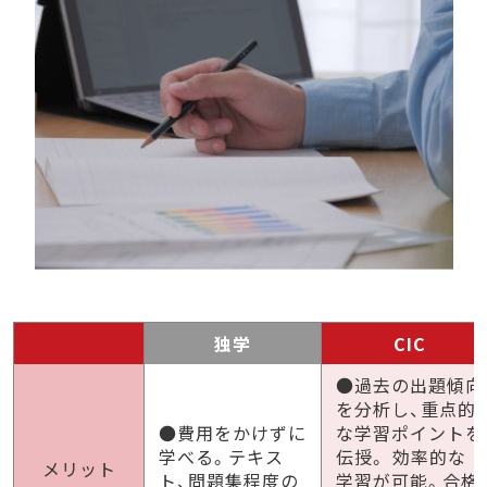
独学
CIC
●過去の出題傾向
を分析し、重点的
●費用をかけずに
な学習ポイントを
学べる。テキス
伝授。 効率的な
メリット
ト、問題集程度の
学習が可能。合格