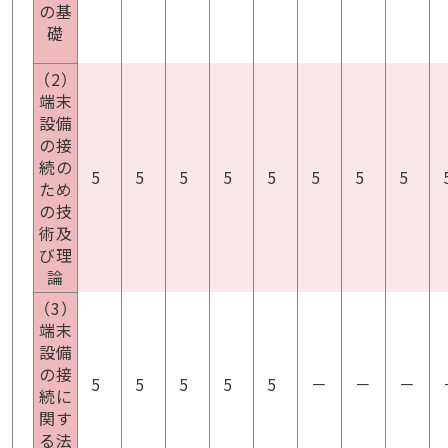
の基
礎
（2）
端末
設備
の接
続の
5
5
5
5
5
5
5
5
ため
の技
術及
び理
論
（3）
端末
設備
の接
5
5
5
5
5
－
－
－
続に
関す
る法