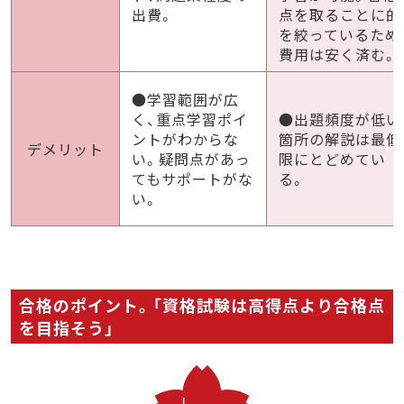
出費。
点を取ることに的
を絞っているため
費用は安く済む。
●学習範囲が広
く、重点学習ポイ
●出題頻度が低い
ントがわからな
箇所の解説は最低
デメリット
い。疑問点があっ
限にとどめてい
てもサポートがな
る。
い。
合格のポイント。「資格試験は高得点より合格点
を目指そう」