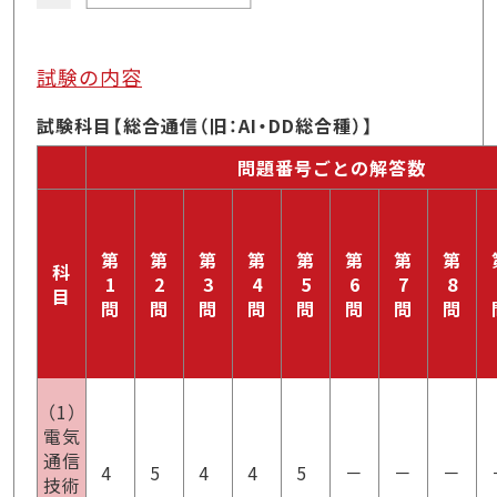
試験の内容
試験科目【総合通信（旧：AI・DD総合種）】
問題番号ごとの解答数
第
第
第
第
第
第
第
第
科
1
2
3
4
5
6
7
8
目
問
問
問
問
問
問
問
問
（1）
電気
通信
4
5
4
4
5
－
－
－
技術