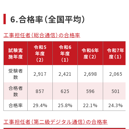
6.合格率（全国平均）
工事担任者（総合通信）の合格率
令和5
令和6
試験実
令和6年
令和7年
年度
年度
施年度
度（2）
度（1）
（2）
（1）
受験者
2,917
2,421
2,698
2,065
数
合格者
857
625
596
501
数
合格率
29.4%
25.8%
22.1%
24.3%
工事担任者（第二級デジタル通信）の合格率