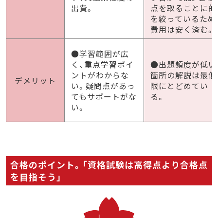
出費。
点を取ることに的
を絞っているため
費用は安く済む。
●学習範囲が広
く、重点学習ポイ
●出題頻度が低い
ントがわからな
箇所の解説は最低
デメリット
い。疑問点があっ
限にとどめてい
てもサポートがな
る。
い。
合格のポイント。「資格試験は高得点より合格点
を目指そう」