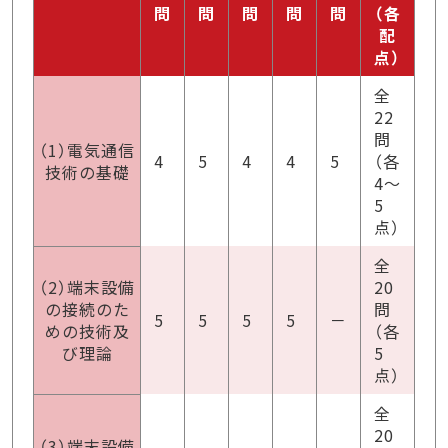
問
問
問
問
問
（各
配
点）
全
22
問
（1）電気通信
4
5
4
4
5
（各
技術の基礎
4～
5
点）
全
（2）端末設備
20
の接続のた
問
5
5
5
5
－
めの技術及
（各
び理論
5
点）
全
20
（3）端末設備