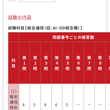
試験の内容
試験科目【総合通信（旧：AI・DD総合種）】
問題番号ごとの解答数
第
第
第
第
第
第
第
第
科
1
2
3
4
5
6
7
8
目
問
問
問
問
問
問
問
問
（1）
電気
通信
4
5
4
4
5
－
－
－
技術