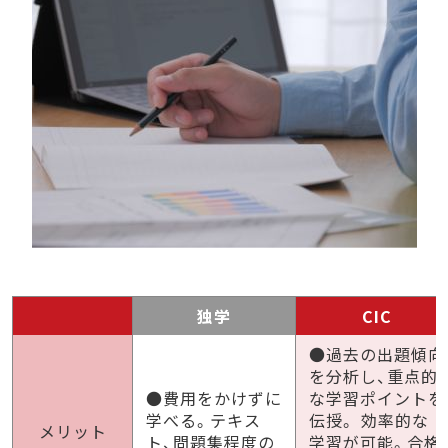
独学
CIC
●過去の出題傾向
を分析し、重点的
●費用をかけずに
な学習ポイントを
学べる。テキス
伝授。 効率的な
メリット
ト、問題集程度の
学習が可能。合格