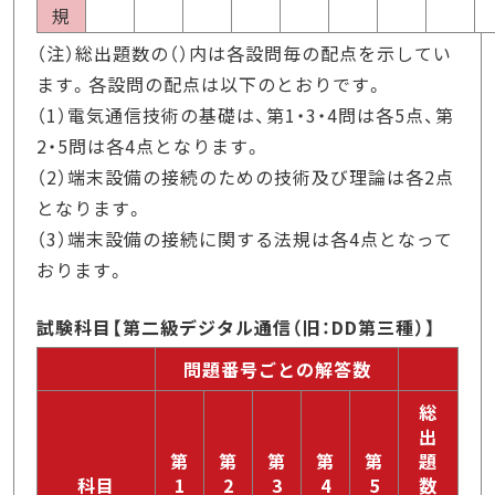
規
（注）総出題数の（）内は各設問毎の配点を示してい
ます。各設問の配点は以下のとおりです。
（1）電気通信技術の基礎は、第1・3・4問は各5点、第
2・5問は各4点となります。
（2）端末設備の接続のための技術及び理論は各2点
となります。
（3）端末設備の接続に関する法規は各4点となって
おります。
試験科目【第二級デジタル通信（旧：DD第三種）】
問題番号ごとの解答数
総
出
第
第
第
第
第
題
科目
1
2
3
4
5
数