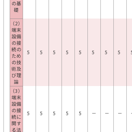
の基
礎
（2）
端末
設備
の接
続の
5
5
5
5
5
5
5
5
ため
の技
術及
び理
論
（3）
端末
設備
の接
5
5
5
5
5
－
－
－
続に
関す
る法