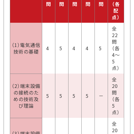
問
問
問
問
問
（各
配
点）
全
22
問
（1）電気通信
4
5
4
4
5
（各
技術の基礎
4～
5
点）
全
（2）端末設備
20
の接続のた
問
5
5
5
5
－
めの技術及
（各
び理論
5
点）
全
20
（3）端末設備