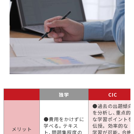
独学
CIC
●過去の出題傾向
を分析し、重点的
●費用をかけずに
な学習ポイントを
学べる。テキス
伝授。 効率的な
メリット
ト、問題集程度の
学習が可能。合格