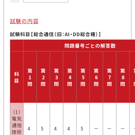
試験の内容
試験科目【総合通信（旧：AI・DD総合種）】
問題番号ごとの解答数
第
第
第
第
第
第
第
第
科
1
2
3
4
5
6
7
8
目
問
問
問
問
問
問
問
問
（1）
電気
通信
4
5
4
4
5
－
－
－
技術