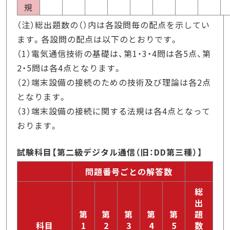
規
（注）総出題数の（）内は各設問毎の配点を示してい
ます。各設問の配点は以下のとおりです。
（1）電気通信技術の基礎は、第1・3・4問は各5点、第
2・5問は各4点となります。
（2）端末設備の接続のための技術及び理論は各2点
となります。
（3）端末設備の接続に関する法規は各4点となって
おります。
試験科目【第二級デジタル通信（旧：DD第三種）】
問題番号ごとの解答数
総
出
第
第
第
第
第
題
科目
1
2
3
4
5
数