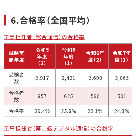
6.合格率（全国平均）
工事担任者（総合通信）の合格率
令和5
令和6
試験実
令和6年
令和7年
年度
年度
施年度
度（2）
度（1）
（2）
（1）
受験者
2,917
2,421
2,698
2,065
数
合格者
857
625
596
501
数
合格率
29.4%
25.8%
22.1%
24.3%
工事担任者（第二級デジタル通信）の合格率