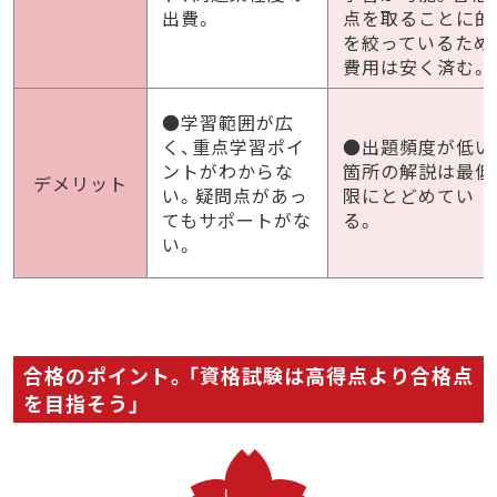
出費。
点を取ることに的
を絞っているため
費用は安く済む。
●学習範囲が広
く、重点学習ポイ
●出題頻度が低い
ントがわからな
箇所の解説は最低
デメリット
い。疑問点があっ
限にとどめてい
てもサポートがな
る。
い。
合格のポイント。「資格試験は高得点より合格点
を目指そう」