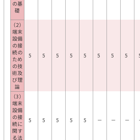
の基
礎
（2）
端末
設備
の接
続の
5
5
5
5
5
5
5
5
ため
の技
術及
び理
論
（3）
端末
設備
の接
5
5
5
5
5
－
－
－
続に
関す
る法